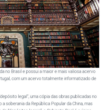
ada no Brasil e possui a maior e mais valiosa acervo
rtugal, com um acervo totalmente informatizado de
 “depósito legal”, uma cópia das obras publicadas no
b a soberania da República Popular da China, mas