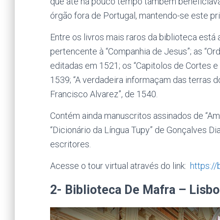
que até há pouco tempo também beneficiava d
órgão fora de Portugal, mantendo-se este pri
Entre os livros mais raros da biblioteca está
pertencente à “Companhia de Jesus”; as “O
editadas em 1521; os “Capitolos de Cortes e
1539; “A verdadeira informaçam das terras 
Francisco Alvarez”, de 1540.
Contém ainda manuscritos assinados de “Amo
“Dicionário da Língua Tupy” de Gonçalves Di
escritores.
Acesse o tour virtual através do link:
https:/
2- Biblioteca De Mafra – Lisbo