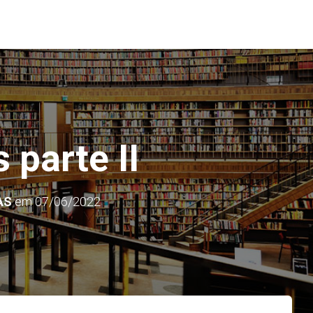
 parte II
AS
em
07/06/2022