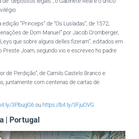
e “depósitos legais”, o Gabinete Real é o único
vilégio.
 a edição “Princeps” de “Os Lusíadas”, de 1572,
rdenações de Dom Manuel” por Jacob Cromberger,
 Leys que sobre alguns delles fizeram”, editados em
do Preste Joam, segundo vio e escreveo ho padre
r de Perdição”, de Camilo Castelo Branco e
as, juntamente com centenas de cartas de
/bit.ly/3PbugG6
ou
https://bit.ly/3FjuOVG
a | Portugal