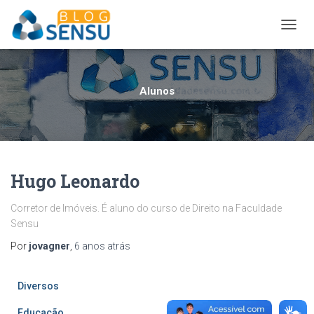
ALTER
NAVE
Alunos
Hugo Leonardo
Corretor de Imóveis. É aluno do curso de Direito na Faculdade
Sensu
Por
jovagner
,
6 anos
atrás
Diversos
Educação