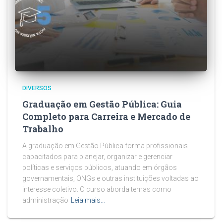
DIVERSOS
Graduação em Gestão Pública: Guia
Completo para Carreira e Mercado de
Trabalho
A graduação em Gestão Pública forma profissionais
capacitados para planejar, organizar e gerenciar
políticas e serviços públicos, atuando em órgãos
governamentais, ONGs e outras instituições voltadas ao
interesse coletivo. O curso aborda temas como
administração
Leia mais…