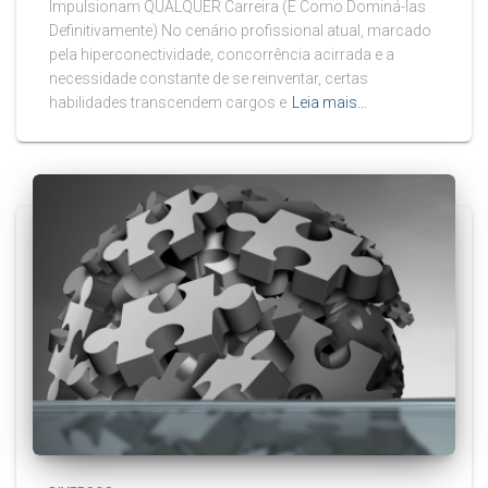
Impulsionam QUALQUER Carreira (E Como Dominá-las
Definitivamente) No cenário profissional atual, marcado
pela hiperconectividade, concorrência acirrada e a
necessidade constante de se reinventar, certas
habilidades transcendem cargos e
Leia mais…