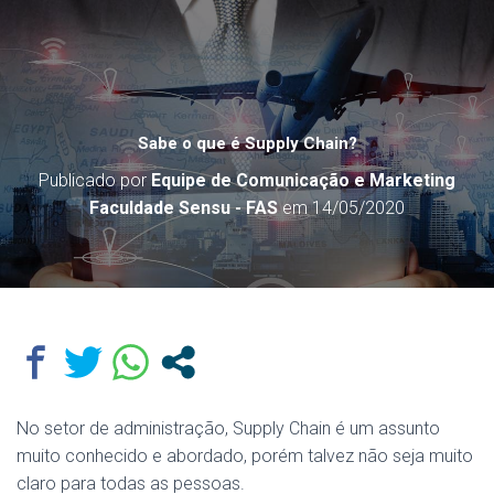
Sabe o que é Supply Chain?
Publicado por
Equipe de Comunicação e Marketing
Faculdade Sensu - FAS
em
14/05/2020
No setor de administração, Supply Chain é um assunto
muito conhecido e abordado, porém talvez não seja muito
claro para todas as pessoas.