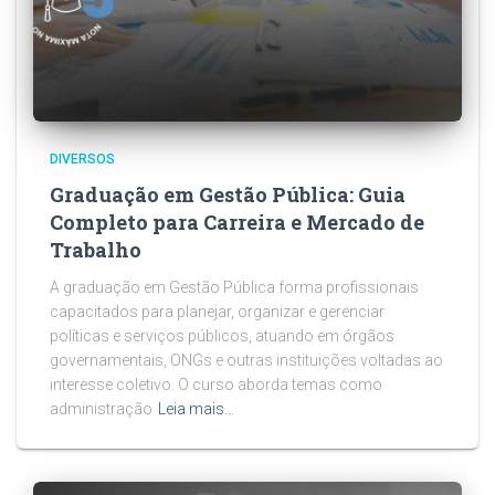
DIVERSOS
Graduação em Gestão Pública: Guia
Completo para Carreira e Mercado de
Trabalho
A graduação em Gestão Pública forma profissionais
capacitados para planejar, organizar e gerenciar
políticas e serviços públicos, atuando em órgãos
governamentais, ONGs e outras instituições voltadas ao
interesse coletivo. O curso aborda temas como
administração
Leia mais…