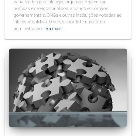
capacitados para planejar, organizar e gerenciar
políticas e serviços públicos, atuando em órgãos
governamentais, ONGs e outras instituições voltadas ao
interesse coletivo. O curso aborda temas como
administração
Leia mais…