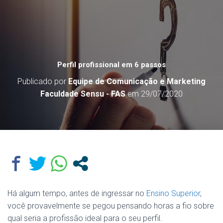
Perfil profissional em 6 passos
Publicado por
Equipe de Comunicação e Marketing
Faculdade Sensu - FAS
em
29/07/2020
Há algum tempo, antes de ingressar no
Ensino Superior
,
você provavelmente se pegou pensando horas a fio sobre
qual seria a profissão ideal para o seu perfil.