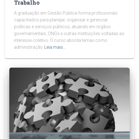
Trabalho
A graduação em Gestão Pública forma profissionais
capacitados para planejar, organizar e gerenciar
políticas e serviços públicos, atuando em órgãos
governamentais, ONGs e outras instituições voltadas ao
interesse coletivo. O curso aborda temas como
administração
Leia mais…