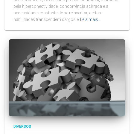
pela hiperconectividade, concorrência acirrada e a
necessidade constante de se reinventar, certas
habilidades transcendem cargos e
Leia mais…
DIVERSOS