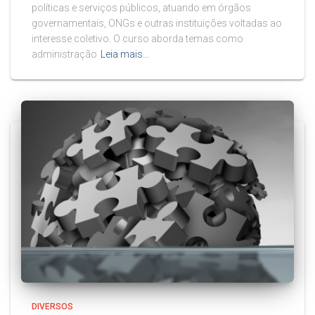
políticas e serviços públicos, atuando em órgãos
governamentais, ONGs e outras instituições voltadas ao
interesse coletivo. O curso aborda temas como
administração
Leia mais…
DIVERSOS