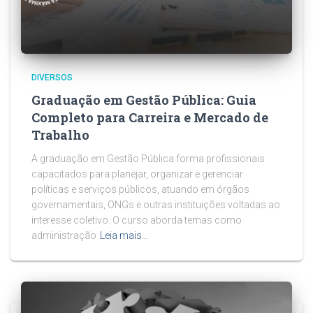
DIVERSOS
Graduação em Gestão Pública: Guia
Completo para Carreira e Mercado de
Trabalho
A graduação em Gestão Pública forma profissionais
capacitados para planejar, organizar e gerenciar
políticas e serviços públicos, atuando em órgãos
governamentais, ONGs e outras instituições voltadas ao
interesse coletivo. O curso aborda temas como
administração
Leia mais…