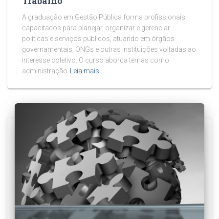
Trabalho
A graduação em Gestão Pública forma profissionais
capacitados para planejar, organizar e gerenciar
políticas e serviços públicos, atuando em órgãos
governamentais, ONGs e outras instituições voltadas ao
interesse coletivo. O curso aborda temas como
administração
Leia mais…