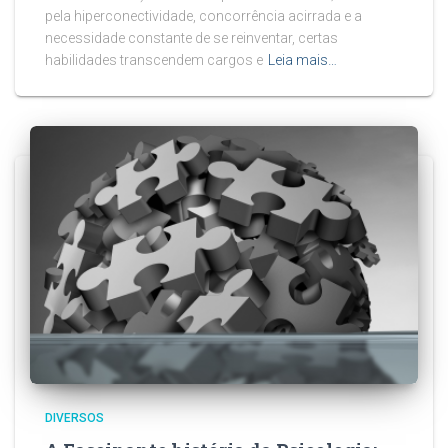
pela hiperconectividade, concorrência acirrada e a
necessidade constante de se reinventar, certas
habilidades transcendem cargos e
Leia mais…
DIVERSOS