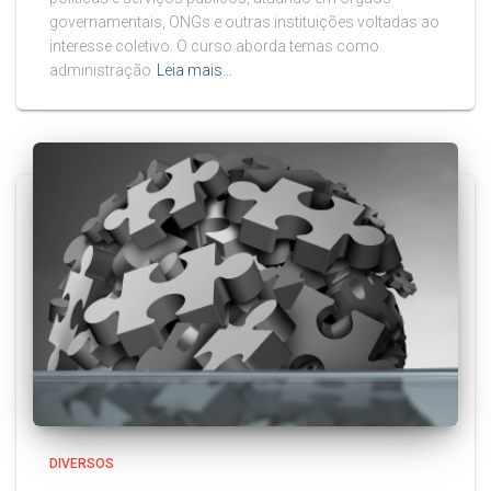
governamentais, ONGs e outras instituições voltadas ao
interesse coletivo. O curso aborda temas como
administração
Leia mais…
DIVERSOS