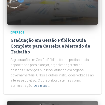
DIVERSOS
Graduação em Gestão Pública: Guia
Completo para Carreira e Mercado de
Trabalho
A graduação em Gestão Pública forma profissionais
capacitados para planejar, organizar e gerenciar
políticas e serviços públicos, atuando em órgãos
governamentais, ONGs e outras instituições voltadas ao
interesse coletivo. O curso aborda temas como
administração
Leia mais…