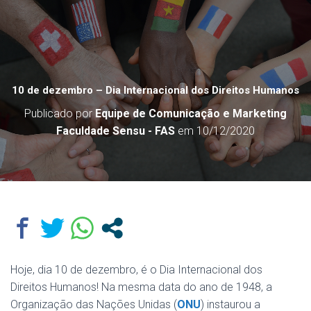
10 de dezembro – Dia Internacional dos Direitos Humanos
Publicado por
Equipe de Comunicação e Marketing
Faculdade Sensu - FAS
em
10/12/2020
Hoje, dia 10 de dezembro, é o Dia Internacional dos
Direitos Humanos! Na mesma data do ano de 1948, a
Organização das Nações Unidas (
ONU
) instaurou a