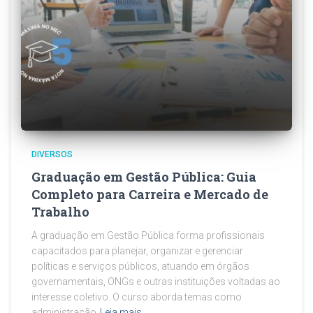
DIVERSOS
Graduação em Gestão Pública: Guia
Completo para Carreira e Mercado de
Trabalho
A graduação em Gestão Pública forma profissionais
capacitados para planejar, organizar e gerenciar
políticas e serviços públicos, atuando em órgãos
governamentais, ONGs e outras instituições voltadas ao
interesse coletivo. O curso aborda temas como
administração
Leia mais…