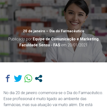
20 de janeiro – Dia do Farmacêutico
Publicado por
Equipe de Comunicação e Marketing
Faculdade Sensu - FAS
em
20/01/2021
No dia 20 de janeiro comemora-se o Dia do Farmacêutico.
Esse profissional é muito ligado ao ambiente das
farmácias, mas sua atuação vai muito além. Ele está