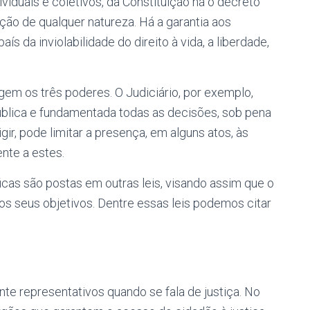
ividuais e coletivos, da Constituição há o decreto
nção de qualquer natureza. Há a garantia aos
ís da inviolabilidade do direito à vida, a liberdade,
egem os três poderes. O Judiciário, por exemplo,
ública e fundamentada todas as decisões, sob pena
igir, pode limitar a presença, em alguns atos, às
nte a estes.
icas são postas em outras leis, visando assim que o
os seus objetivos. Dentre essas leis podemos citar
te representativos quando se fala de justiça. No