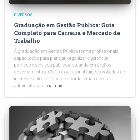
DIVERSOS
Graduação em Gestão Pública: Guia
Completo para Carreira e Mercado de
Trabalho
A graduação em Gestão Pública forma profissionais
capacitados para planejar, organizar e gerenciar
políticas e serviços públicos, atuando em órgãos
governamentais, ONGs e outras instituições voltadas ao
interesse coletivo. O curso aborda temas como
administração
Leia mais…