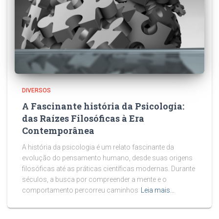
DIVERSOS
A Fascinante história da Psicologia:
das Raízes Filosóficas à Era
Contemporânea
A história da psicologia é um relato fascinante da
evolução do pensamento humano, desde suas origens
filosóficas até as práticas científicas modernas. Durante
séculos, a busca por compreender a mente e o
comportamento percorreu caminhos
Leia mais…