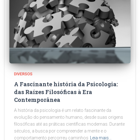
DIVERSOS
A Fascinante história da Psicologia:
das Raízes Filosóficas à Era
Contemporânea
A história da psicologia é um relato fascinante da
evolução do pensamento humano, desde suas origens
filosóficas até as práticas científicas modernas. Durante
séculos, a busca por compreender a mente e o
comportamento percorreu caminhos
Leia mais…