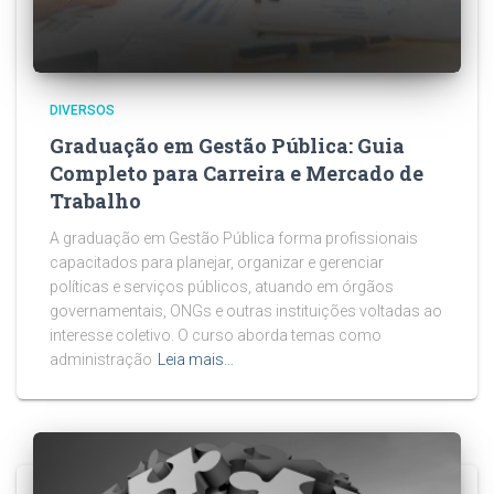
DIVERSOS
Graduação em Gestão Pública: Guia
Completo para Carreira e Mercado de
Trabalho
A graduação em Gestão Pública forma profissionais
capacitados para planejar, organizar e gerenciar
políticas e serviços públicos, atuando em órgãos
governamentais, ONGs e outras instituições voltadas ao
interesse coletivo. O curso aborda temas como
administração
Leia mais…