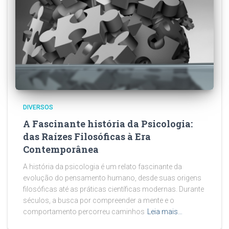
DIVERSOS
A Fascinante história da Psicologia:
das Raízes Filosóficas à Era
Contemporânea
A história da psicologia é um relato fascinante da
evolução do pensamento humano, desde suas origens
filosóficas até as práticas científicas modernas. Durante
séculos, a busca por compreender a mente e o
comportamento percorreu caminhos
Leia mais…