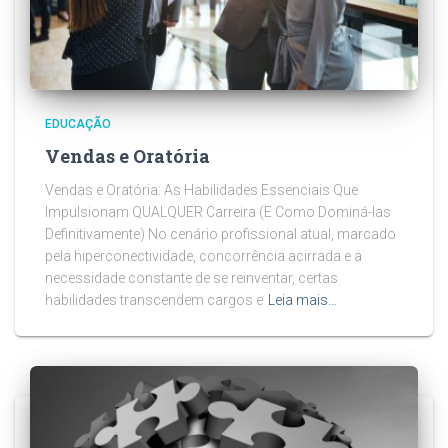
EDUCAÇÃO
Vendas e Oratória
Vendas e Oratória: As Habilidades Essenciais Que
Impulsionam QUALQUER Carreira (E Como Dominá-las
Definitivamente) No cenário profissional atual, marcado
pela hiperconectividade, concorrência acirrada e a
necessidade constante de se reinventar, certas
habilidades transcendem cargos e
Leia mais…