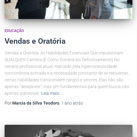
EDUCAÇÃO
Vendas e Oratória
Vendas e Oratória: As Habilidades Essenciais Que Impulsionam
QUALQUER Carreira (E Como Dominá-las Definitivamente) No
cenário profissional atual, marcado pela hiperconectividade,
concorrência acirrada e a necessidade constante de se reinventar,
certas habilidades transcendem cargos e setores. Elas não são
apenas “desejáveis”, mas sim fundamentais para quem busca não
apenas sobreviver,
Leia mais…
Por
Marcia da Silva Teodoro
,
1 ano
atrás