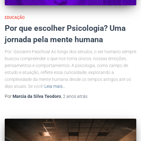
EDUCAÇÃO
Por que escolher Psicologia? Uma
jornada pela mente humana
Por: Giovanni Paschoal Ao longo dos séculos, o ser humano sempre
buscou compreender o que nos torna únicos: nossas emoções,
pensamentos e comportamentos. A psicologia, como campo de
estudo e atuação, reflete essa curiosidade, explorando a
complexidade da mente humana desde os tempos antigos até os
dias atuais. Se você
Leia mais…
Por
Marcia da Silva Teodoro
,
2 anos
atrás