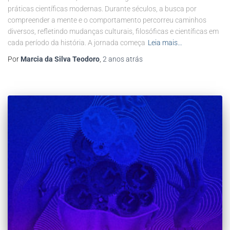
práticas científicas modernas. Durante séculos, a busca por
compreender a mente e o comportamento percorreu caminhos
diversos, refletindo mudanças culturais, filosóficas e científicas em
cada período da história. A jornada começa
Leia mais…
Por
Marcia da Silva Teodoro
,
2 anos
atrás