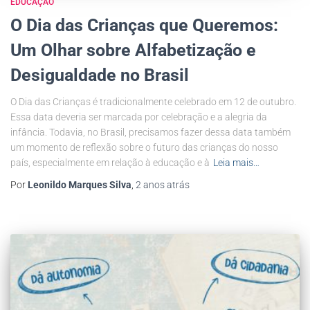
EDUCAÇÃO
O Dia das Crianças que Queremos:
Um Olhar sobre Alfabetização e
Desigualdade no Brasil
O Dia das Crianças é tradicionalmente celebrado em 12 de outubro.
Essa data deveria ser marcada por celebração e a alegria da
infância. Todavia, no Brasil, precisamos fazer dessa data também
um momento de reflexão sobre o futuro das crianças do nosso
país, especialmente em relação à educação e à
Leia mais…
Por
Leonildo Marques Silva
,
2 anos
atrás