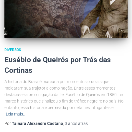
DIVERSOS
Eusébio de Queirós por Trás das
Cortinas
A história do Brasil é marcada por momentos cruciais que
moldaram sua trajetória como nação. Entre esses momentos,
destaca-se a promulgação da Lei Eusébio de Queirós em 1850, um
marco histórico que sinalizou o fim do tráfico negreiro no país. No
entanto, essa história é permeada por detalhes intrigantes e
Leia mais…
Por
Tainara Alexandre Caetano
,
3 anos
atrás