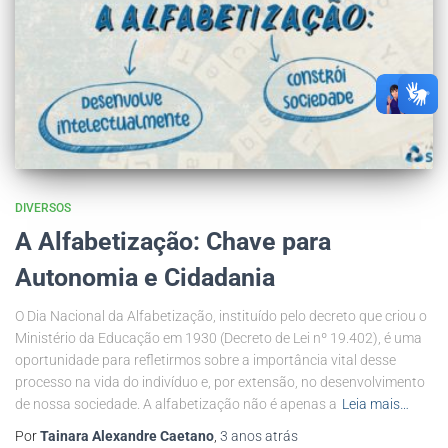
DIVERSOS
A Alfabetização: Chave para
Autonomia e Cidadania
O Dia Nacional da Alfabetização, instituído pelo decreto que criou o
Ministério da Educação em 1930 (Decreto de Lei nº 19.402), é uma
oportunidade para refletirmos sobre a importância vital desse
processo na vida do indivíduo e, por extensão, no desenvolvimento
de nossa sociedade. A alfabetização não é apenas a
Leia mais…
Por
Tainara Alexandre Caetano
,
3 anos
atrás