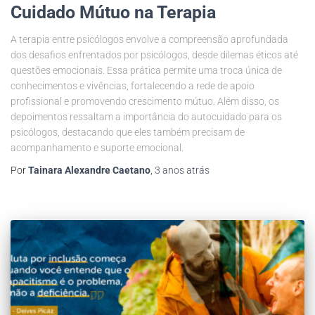
Cuidado Mútuo na Terapia
A terapia entre psicólogos envolve a compreensão aprofundada
dos desafios enfrentados por psicólogos, desde dilemas éticos até
questões emocionais. Essa prática permite uma troca única de
conhecimentos e vivências, fortalecendo a rede de apoio
profissional e promovendo crescimento mútuo. Além disso, os
depoimentos ressaltam a importância do autocuidado para os
psicólogos, destacando que eles também precisam de
acompanhamento e suporte emocional.
Por
Tainara Alexandre Caetano
,
3 anos
atrás