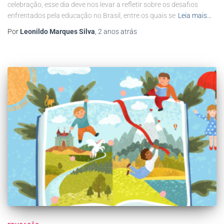
celebração, esse dia deve nos levar a refletir sobre os desafios
enfrentados pela educação no Brasil, entre os quais se
Leia mais…
Por
Leonildo Marques Silva
,
2 anos
atrás