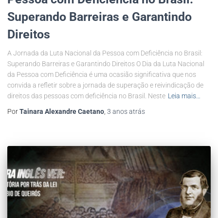
Superando Barreiras e Garantindo
Direitos
A Jornada da Luta Nacional da Pessoa com Deficiência no Brasil:
Superando Barreiras e Garantindo Direitos O Dia da Luta Nacional
da Pessoa com Deficiência é uma ocasião significativa que nos
convida a refletir sobre a jornada de superação e reivindicação de
direitos das pessoas com deficiência no Brasil. Neste
Leia mais…
Por
Tainara Alexandre Caetano
,
3 anos
atrás