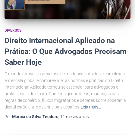
DIVERSOS
Direito Internacional Aplicado na
Prática: O Que Advogados Precisam
Saber Hoje
O mundo atravessa uma fase de mudanças rápidas e complexas
em escala global e compreender as normas e práticas do Direito
Internacional Aplicado tornou-se essencial para advogados e
profissionais do direito. Conflitos geopolíticos, mudanças nas
regras de comércio, fluxos migratórios e debates sobre soberania
digital estão entre os principais desafios
Leia mais…
Por
Marcia da Silva Teodoro
,
11 meses
atrás