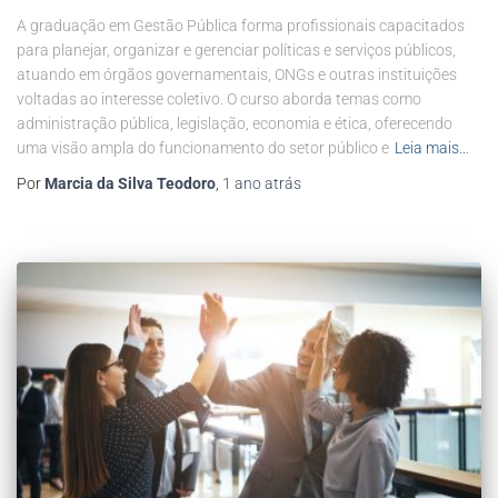
A graduação em Gestão Pública forma profissionais capacitados
para planejar, organizar e gerenciar políticas e serviços públicos,
atuando em órgãos governamentais, ONGs e outras instituições
voltadas ao interesse coletivo. O curso aborda temas como
administração pública, legislação, economia e ética, oferecendo
uma visão ampla do funcionamento do setor público e
Leia mais…
Por
Marcia da Silva Teodoro
,
1 ano
atrás