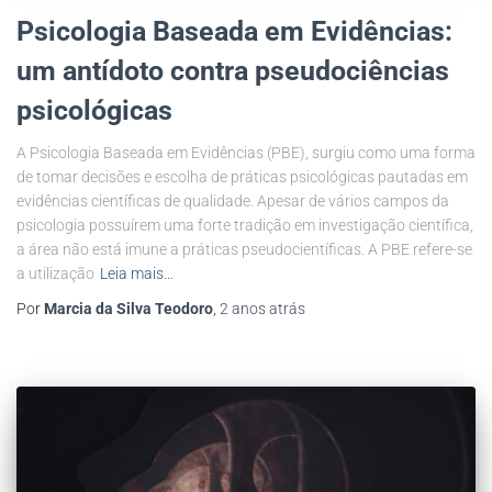
Psicologia Baseada em Evidências:
um antídoto contra pseudociências
psicológicas
A Psicologia Baseada em Evidências (PBE), surgiu como uma forma
de tomar decisões e escolha de práticas psicológicas pautadas em
evidências científicas de qualidade. Apesar de vários campos da
psicologia possuírem uma forte tradição em investigação científica,
a área não está imune a práticas pseudocientíficas. A PBE refere-se
a utilização
Leia mais…
Por
Marcia da Silva Teodoro
,
2 anos
atrás