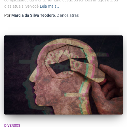
dias atuais. Se você
Leia mais…
Por
Marcia da Silva Teodoro
,
2 anos
atrás
DIVERSOS