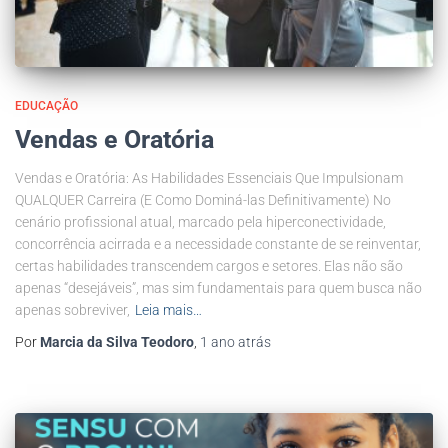
EDUCAÇÃO
Vendas e Oratória
Vendas e Oratória: As Habilidades Essenciais Que Impulsionam
QUALQUER Carreira (E Como Dominá-las Definitivamente) No
cenário profissional atual, marcado pela hiperconectividade,
concorrência acirrada e a necessidade constante de se reinventar,
certas habilidades transcendem cargos e setores. Elas não são
apenas “desejáveis”, mas sim fundamentais para quem busca não
apenas sobreviver,
Leia mais…
Por
Marcia da Silva Teodoro
,
1 ano
atrás