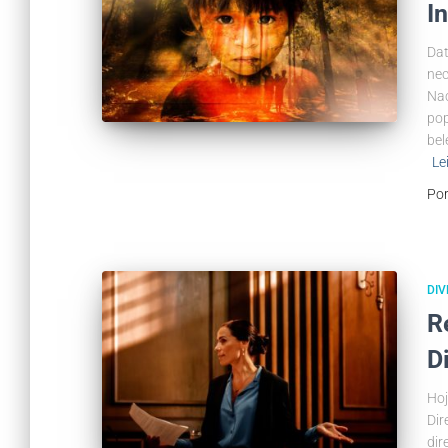
I
Dat
nec
Nac
pop
bel
Le
Po
DIV
R
D
Hoj
Dir
dir