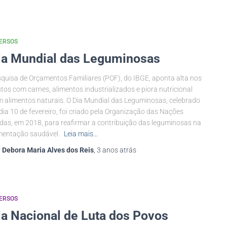
ERSOS
ia Mundial das Leguminosas
quisa de Orçamentos Familiares (POF), do IBGE, aponta alta nos
tos com carnes, alimentos industrializados e piora nutricional
 alimentos naturais. O Dia Mundial das Leguminosas, celebrado
dia 10 de fevereiro, foi criado pela Organização das Nações
das, em 2018, para reafirmar a contribuição das leguminosas na
mentação saudável.
Leia mais…
r
Debora Maria Alves dos Reis
,
3 anos
atrás
ERSOS
ia Nacional de Luta dos Povos