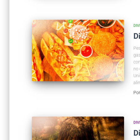
DIV
D
Pes
gas
com
no 
Uni
ali
Po
DIV
D