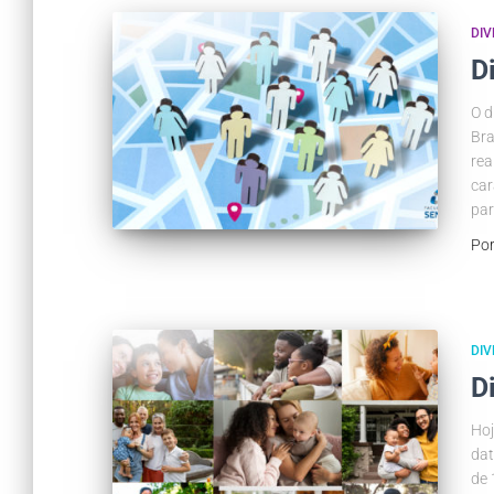
DIV
D
O d
Bra
rea
car
par
Po
DIV
D
Hoj
dat
de 