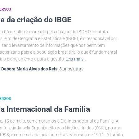
ERSOS
ia da criação do IBGE
ia 06 de julho é marcado pela criação do IBGE O Instituto
sileiro de Geografia e Estatística é (IBGE), é o responsável por
lizar o levantamento de informações que nos permitem
acterizar o país e a população brasileira, o que é fundamental
a o planejamento e para a gestão
Leia mais…
r
Debora Maria Alves dos Reis
,
3 anos
atrás
ERSOS
ia Internacional da Família
e, 15 de maio, comemoramos o Dia Internacional da Família A
a foi criada pela Organização das Nações Unidas (ONU), no ano
1993, e comemorada pela primeira vez no ano de 1994. A família