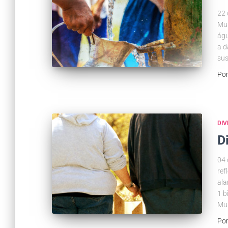
22 
Mun
águ
a d
sus
Po
DIV
D
04 
ref
ala
1 b
Mun
Po