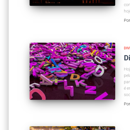
com
hoj
Po
DIV
D
Hoj
pel
par
é e
soc
Po