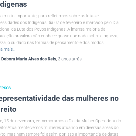
ndígenas
a muito importante, para refletirmos sobre as lutas e
essidades dos Indígenas Dia 07 de fevereiro é marcado pelo Dia
ional da Luta dos Povos Indígenas! A imensa maioria da
ulação brasileira não conhece quase que nada sobre a riqueza,
eza, o cuidado nas formas de pensamento e dos modos
ia mais…
r
Debora Maria Alves dos Reis
,
3 anos
atrás
ERSOS
epresentatividade das mulheres no
ireito
e, 15 de dezembro, comemoramos o Dia da Mulher Operadora do
eito! Atualmente vemos mulheres atuando em diversas áreas do
eito, mas nem sempre foi assim, por isso a importância de datas