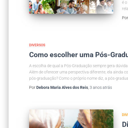
é o
re
Po
DIVERSOS
Como escolher uma Pós-Grad
A escolha de qual a Pós-Graduação sempre gera dúvidas
Além de oferecer uma perspectiva diferente, ela ainda 
pós-graduação? Como o próprio nome diz, a pós-gradu
Por
Debora Maria Alves dos Reis
,
3 anos
atrás
DIV
D