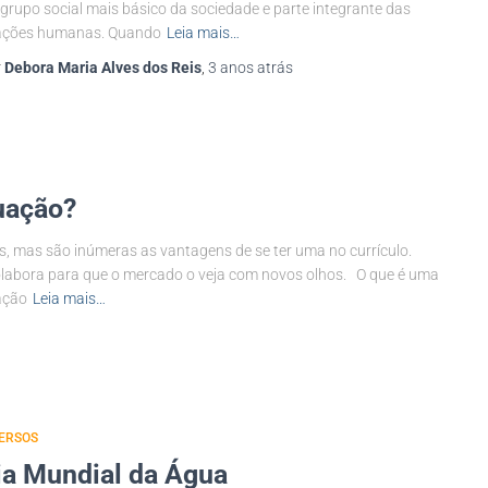
 grupo social mais básico da sociedade e parte integrante das
lações humanas. Quando
Leia mais…
r
Debora Maria Alves dos Reis
,
3 anos
atrás
uação?
, mas são inúmeras as vantagens de se ter uma no currículo.
colabora para que o mercado o veja com novos olhos. O que é uma
ação
Leia mais…
ERSOS
ia Mundial da Água