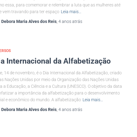
o essa, para comemorar e relembrar a luta que as mulheres até
e vem travando para ter espaço
Leia mais…
r
Debora Maria Alves dos Reis
,
4 anos
atrás
ERSOS
ia Internacional da Alfabetização
e, 14 de novembro, é o Dia Internacional da Alfabetização, criado
as Nações Unidas por meio da Organização das Nações Unidas
a a Educação, a Ciência e a Cultura (UNESCO). O objetivo da data
nfatizar a importância da alfabetização para o desenvolvimento
ial e econômico do mundo. A alfabetização
Leia mais…
r
Debora Maria Alves dos Reis
,
4 anos
atrás