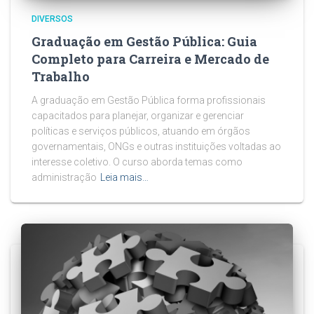
DIVERSOS
Graduação em Gestão Pública: Guia
Completo para Carreira e Mercado de
Trabalho
A graduação em Gestão Pública forma profissionais
capacitados para planejar, organizar e gerenciar
políticas e serviços públicos, atuando em órgãos
governamentais, ONGs e outras instituições voltadas ao
interesse coletivo. O curso aborda temas como
administração
Leia mais…