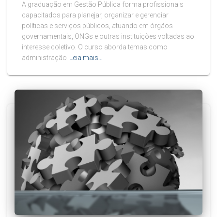
A graduação em Gestão Pública forma profissionais
capacitados para planejar, organizar e gerenciar
políticas e serviços públicos, atuando em órgãos
governamentais, ONGs e outras instituições voltadas ao
interesse coletivo. O curso aborda temas como
administração
Leia mais…