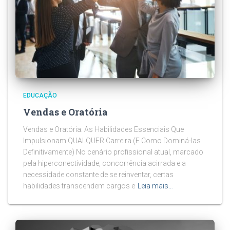
EDUCAÇÃO
Vendas e Oratória
Vendas e Oratória: As Habilidades Essenciais Que
Impulsionam QUALQUER Carreira (E Como Dominá-las
Definitivamente) No cenário profissional atual, marcado
pela hiperconectividade, concorrência acirrada e a
necessidade constante de se reinventar, certas
habilidades transcendem cargos e
Leia mais…