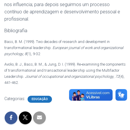
nos influencia; para depois seguirmos um processo
contínuo de aprendizagem e desenvolvimento pessoal e
profissional.
Bibliografia
Bass, B. M. (1999). Two decades of research and development in
transformational leadership.
European journal of work and organizational
psychology
,
8
(1), 9-32
Avolio, B. J., Bass, B. M., & Jung, D. I. (1999). Re‐examining the components
of transformational and transactional leadership using the Multifactor
Leadership.
Journal of occupational and organizational psychology
,
72
(4),
441-462.
Categorias:
EDUCAÇÃO