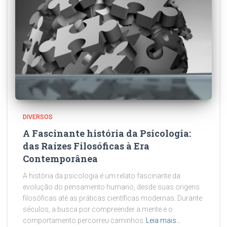
DIVERSOS
A Fascinante história da Psicologia:
das Raízes Filosóficas à Era
Contemporânea
A história da psicologia é um relato fascinante da
evolução do pensamento humano, desde suas origens
filosóficas até as práticas científicas modernas. Durante
séculos, a busca por compreender a mente e o
comportamento percorreu caminhos
Leia mais…