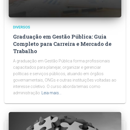
DIVERSOS
Graduação em Gestão Pública: Guia
Completo para Carreira e Mercado de
Trabalho
A graduação em Gestão Pública forma profissionais
capacitados para planejar, organizar e gerenciar
políticas e serviços públicos, atuando em órgãos
governamentais, ONGs e outras instituições voltadas ao
interesse coletivo. O curso aborda temas como
administração
Leia mais…